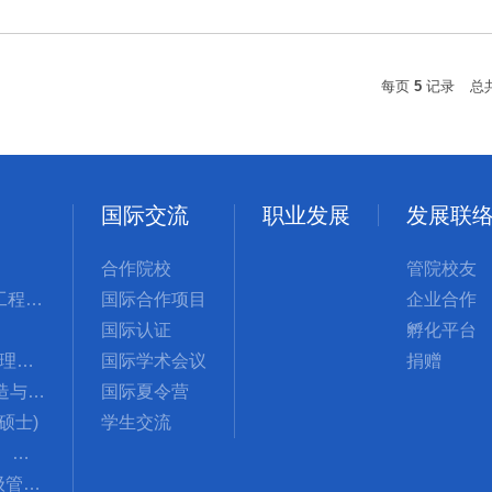
每页
5
记录
总
国际交流
职业发展
发展联
合作院校
管院校友
管理科学与工程国际硕士
国际合作项目
企业合作
国际认证
孵化平台
MBA(工商管理硕士)
国际学术会议
捐赠
GMSCM(制造与供应链管理硕士)
国际夏令营
计硕士)
学生交流
PIEGL(创新、创业与全球领导力国际硕士项目)
EMBA（高级管理人员工商管理硕士）