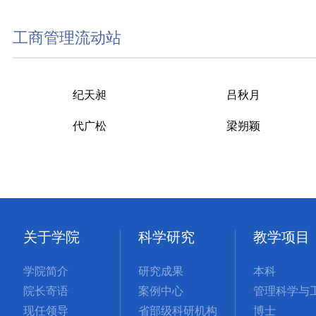
工商管理流动站
纪天昶
吕秋月
代广松
梁朔颖
关于学院
科学研究
教学项目
学院简介
研究成果
本科
院长寄语
案例中心
现任领导
省部级科研机构
博士