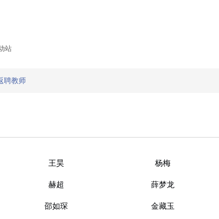
动站
返聘教师
王昊
杨梅
赫超
薛梦龙
邵如琛
金藏玉