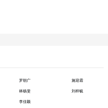
罗朝广
施迎霜
林杨斐
刘梓毓
李佳颖