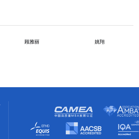
顾雅丽
姚翔
络