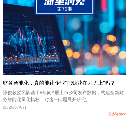
士生和博士后展开深入交流。讲座由创新创业与战略学系吴
志岩教授主持。讲座伊始，Jonathan Bundy教授与Donald
Lange教授首先围绕理论论文的贡献路径与写作规范展开分
享。Bundy教授结合《Academy of Management Review》
的期刊定位指出，理论贡献并不只意味着提出全新的宏大理
论，也可以通过挑战或澄清既有理论、整合不同理论视角、
重新界定理论问题等方式实现。他强调，对于青年学者而
言，更可行的路径往往不是从零创造全新理论，而
财务智能化，真的能让企业“把钱花在刀刃上”吗？
陈俊教授团队基于8年间A股上市公司发布数据，构建全新财
务智能化量化指标，对这一问题展开研究。
[2026/07/07]
更多详情>>