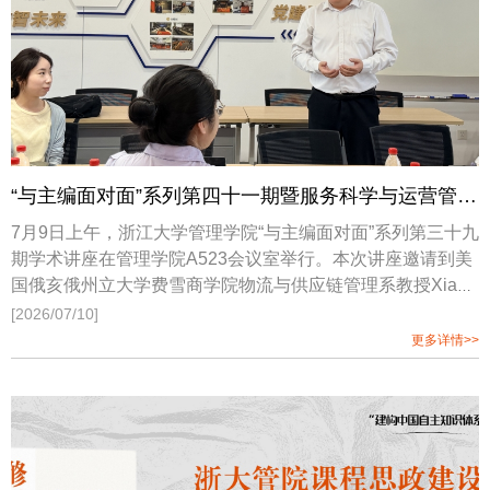
“与主编面对面”系列第四十一期暨服务科学与运营管理学系第七十期学术讲座| ML On Time? The Value of Machine Learning Tools on Airlines’ Operational Performance
7月9日上午，浙江大学管理学院“与主编面对面”系列第三十九
期学术讲座在管理学院A523会议室举行。本次讲座邀请到美
国俄亥俄州立大学费雪商学院物流与供应链管理系教授Xiang
Wan，围绕“MLOn Time? The Value of Machine Learning
[2026/07/10]
Tools on Airlines’ Operational Performance”主题展开分享。
更多详情>>
讲座由霍宝锋教授主持，学院相关领域师生参加交流。Xiang
Wan教授长期从事供应链管理、人工智能和机器学习等领域
的研究。他目前是Decision Science Journal的副主编，
Journalof Business Logistics资深主编，Production and
Operations Management编委、Journal of Operations