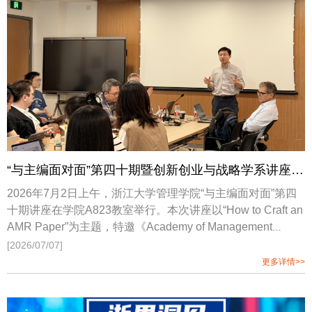
“与主编面对面”第四十期暨创新创业与战略学系讲座|How to Craft an AMR Paper
2026年7月2日上午，浙江大学管理学院“与主编面对面”第四
十期讲座在学院A823教室举行。本次讲座以“How to Craft an
AMR Paper”为主题，特邀《Academy of Management
Review》前副主编Jonathan Bundy教授、Donald Lange教
[2026/07/07]
授，以及《Management and Organization Review》副主编
更多详情>>
汪少卿教授作专题分享。三位嘉宾结合自身长期从事高水平
期刊编辑、审稿与学术研究的经验，围绕AMR论文的选题构
思、理论贡献、论文打磨与投稿发表等关键问题，与到场博