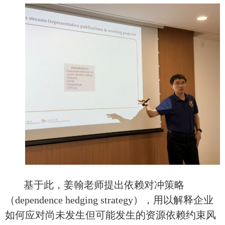
基于此，姜翰老师提出
依赖对冲策略
（
dependence h
ed
g
ing
strategy），
用以解释企业
如何应对尚未
发生
但可能发生的资源依赖约束
风