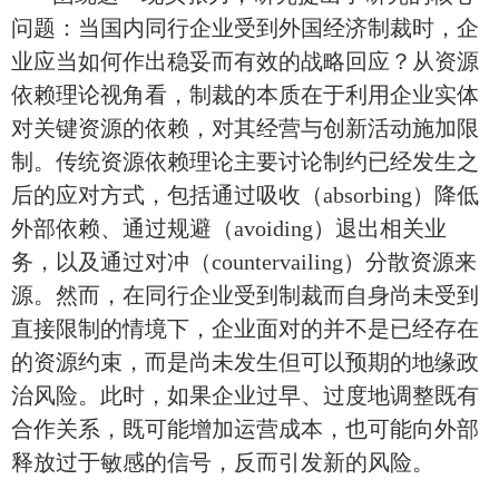
问题：当国内同行企业受到外国经济制裁时，企
业应当如何作出稳妥而有效的战略回应
？
从资源
依赖理论视角看，制裁的本质在于利用
企业实体
对关键资源的依赖，对
其
经营与创新活动施加限
制。传统资源依赖理论主要讨论制约已经发生之
后的应对方式，包括通过吸收
（
absorbing）
降低
外部依赖、通过规避
（
avoiding）
退出相关业
务，以及通过
对冲（
countervailing）
分散资源来
源。然而，在同行企业受到制裁而自身尚未受到
直接限制的情境下，企业面对的并不是已经
存在
的资源约束，而是尚未发生但可以预期的地缘政
治风险。此时，如果企业过早、
过度
地调整既有
合作关系，既可能增加运营成本，也可能向外部
释放过于敏感的信号，反而引发新的风险。