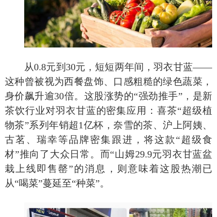
从
0.8元到30元，短短两年间，羽衣甘蓝——
这种曾被视为西餐盘饰、口感粗糙的绿色蔬菜，
身价飙升逾30倍。这股涨势的“强劲推手”，是新
茶饮行业对羽衣甘蓝的密集应用：喜茶“超级植
物茶”系列年销超1亿杯，奈雪的茶、沪上阿姨、
古茗、瑞幸等品牌密集跟进，将这款“超级食
材”推向了大众日常。而“山姆29.9元羽衣甘蓝盆
栽上线即售罄”的消息，则意味着这股热潮已
从“喝菜”蔓延至“种菜”。